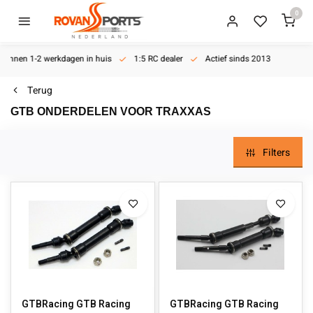
0
Binnen 1-2 werkdagen in huis
1:5 RC dealer
Actief sinds 2013
Terug
GTB ONDERDELEN VOOR TRAXXAS
Filters
GTBRacing GTB Racing
GTBRacing GTB Racing