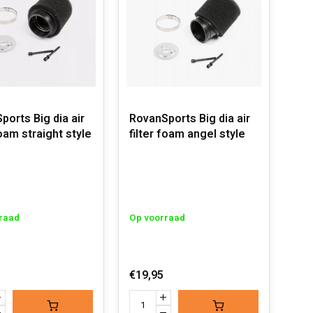
ports Big dia air
RovanSports Big dia air
foam straight style
filter foam angel style
raad
Op voorraad
€19,95