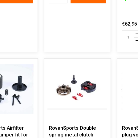
€62,95
s Airfilter
RovanSports Double
RovanS
amper fit for
spring metal clutch
plug v