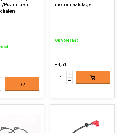
 /Piston pen
motor naaldlager
schalen
Op voorraad
raad
€3,51