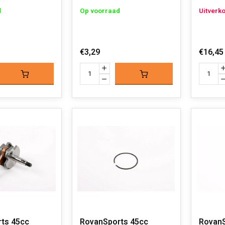
d
Op voorraad
Uitverk
€3,29
€16,45
ts 45cc
RovanSports 45cc
RovanS