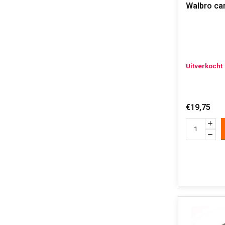
Walbro car
Uitverkocht
€19,75