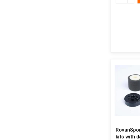
RovanSport
kits with d