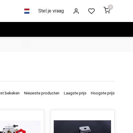
0
Stel je vraag
st bekeken
Nieuwste producten
Laagste prijs
Hoogste prijs