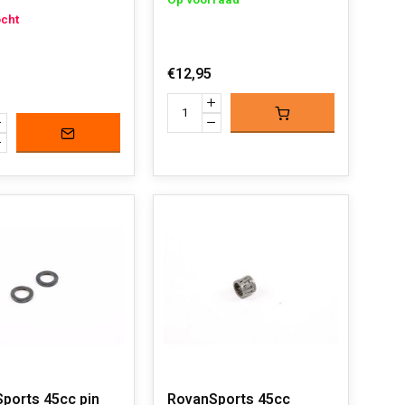
Op voorraad
ocht
€12,95
ports 45cc pin
RovanSports 45cc