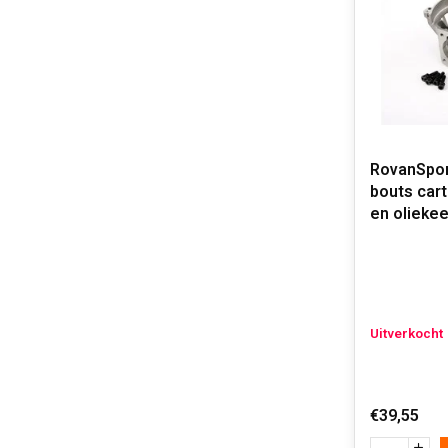
RovanSpor
bouts cart
en olieke
Uitverkocht
€39,55