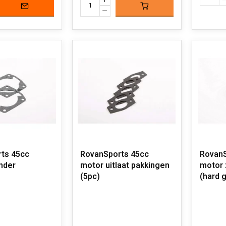
ts 45cc
RovanSports 45cc
RovanS
nder
motor uitlaat pakkingen
motor 
(5pc)
(hard 