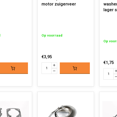
motor zuigerveer
washer
lager 
d
Op voorraad
Op voor
€3,95
€1,75