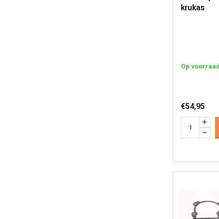
krukas
Op voorraa
€54,95