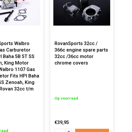
ports Walbro
RovanSports 32cc /
as Carburetor
366c engine spare parts
PI Baha 5B 5T SS
32cc /36cc motor
, King Motor
chrome covers
albro 1107 Gas
etor Fits HPI Baha
SS Zenoah, King
Rovan 32cc t/m
Op voorraad
€39,95
raad