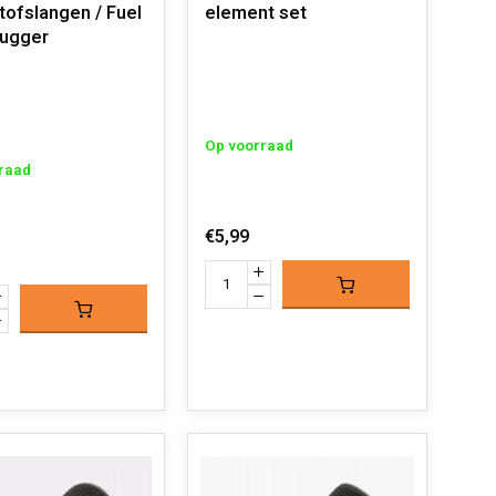
tofslangen / Fuel
element set
lugger
Op voorraad
raad
€5,99