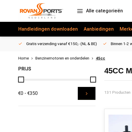
Alle categorieën
Handleidingen downloaden
Aanbiedingen
Merk
Gratis verzending vanaf €150,- (NL & BE)
Binnen 1-2 w
Home
Benzinemotoren en onderdelen
45cc
PRIJS
45CC 
131 Producten
€0 - €350