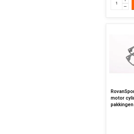
RovanSpor
motor cyli
pakkingen