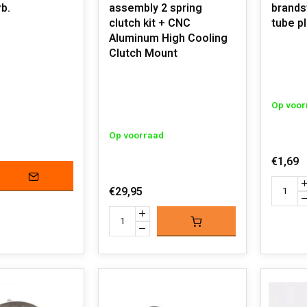
b.
assembly 2 spring
brands
clutch kit + CNC
tube p
Aluminum High Cooling
Clutch Mount
Op voor
Op voorraad
€1,69
€29,95