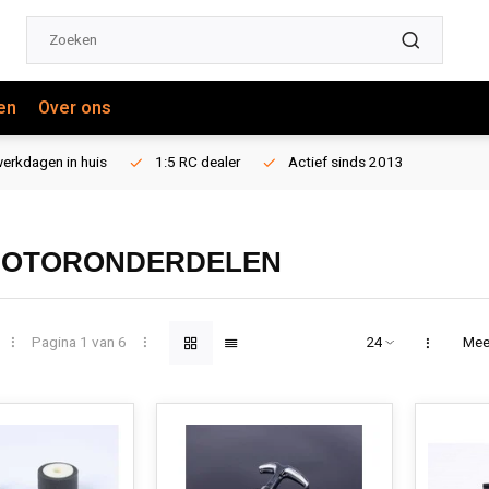
en
Over ons
erkdagen in huis
1:5 RC dealer
Actief sinds 2013
MOTORONDERDELEN
Pagina 1 van 6
Mee