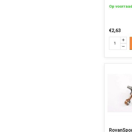
Op voorraa
€2,63
RovanSpor