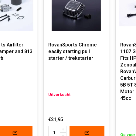
s Airfilter
RovanSports Chrome
RovanS
damper and 813
easily starting pull
1107 G
b.
starter / trekstarter
Fits H
Zenoah
RovanW
Carbur
5B 5T 
Motor 
Uitverkocht
45cc
€21,95
Op voor