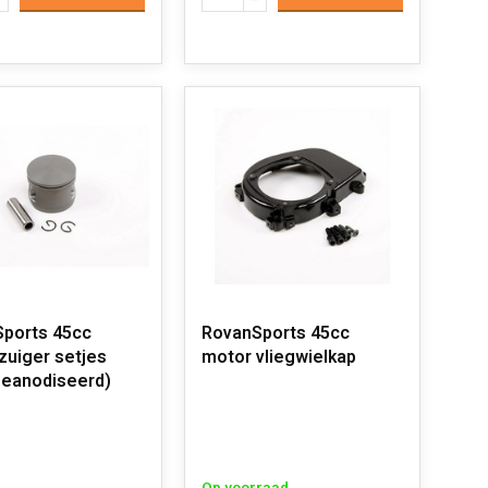
ports 45cc
RovanSports 45cc
zuiger setjes
motor vliegwielkap
geanodiseerd)