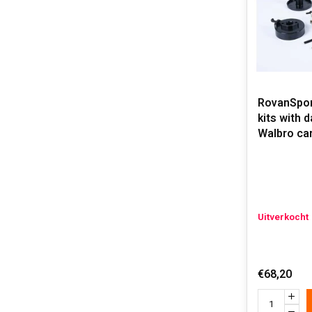
RovanSport
kits with 
Walbro car
Uitverkocht
€68,20