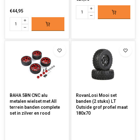
€44,95
BAHA 5BN CNC alu
RovanLosi Mooi set
metalen wielset met All
banden (2 stuks) LT
terrein banden complete
Outside grof profiel maat
set in zilver en rood
180x70