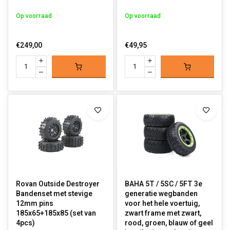
Op voorraad
Op voorraad
€249,00
€49,95
Rovan Outside Destroyer
BAHA 5T / 5SC / 5FT 3e
Bandenset met stevige
generatie wegbanden
12mm pins
voor het hele voertuig,
185x65+185x85 (set van
zwart frame met zwart,
4pcs)
rood, groen, blauw of geel