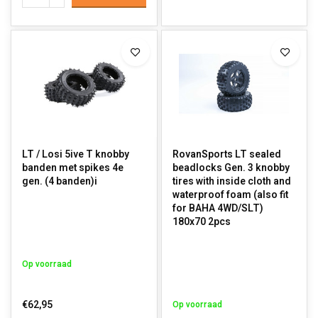
LT / Losi 5ive T knobby
RovanSports LT sealed
banden met spikes 4e
beadlocks Gen. 3 knobby
gen. (4 banden)i
tires with inside cloth and
waterproof foam (also fit
for BAHA 4WD/SLT)
180x70 2pcs
Op voorraad
€62,95
Op voorraad