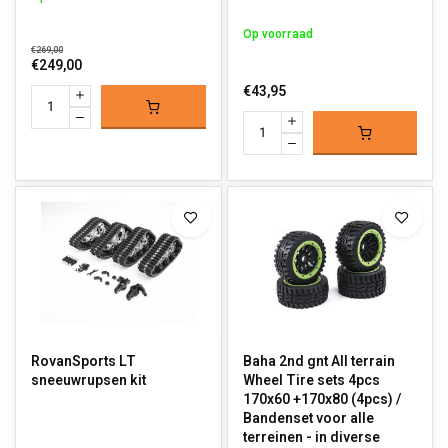
Op voorraad
€269,00
€249,00
€43,95
RovanSports LT
Baha 2nd gnt All terrain
sneeuwrupsen kit
Wheel Tire sets 4pcs
170x60 +170x80 (4pcs) /
Bandenset voor alle
terreinen - in diverse