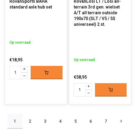
RovanSports BAHA
RovanLosi LT / Losi all-
standard axle hub set
terrain 3rd gen. wielset
A/T all terrain outside
190x70 (SLT / V5 / 5S
universeel) 2 st.
Op voorraad
€18,95
Op voorraad
€58,95
1
2
3
4
5
6
7