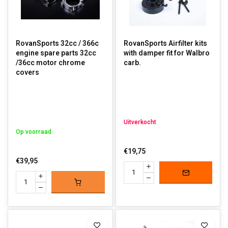
RovanSports 32cc / 366c
RovanSports Airfilter kits
engine spare parts 32cc
with damper fit for Walbro
/36cc motor chrome
carb.
covers
Uitverkocht
Op voorraad
€19,75
€39,95