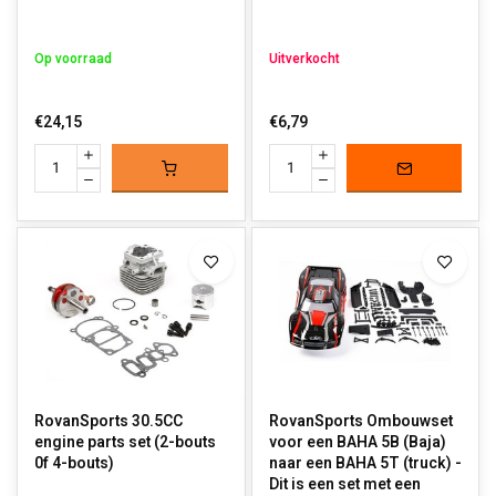
Op voorraad
Uitverkocht
€24,15
€6,79
RovanSports 30.5CC
RovanSports Ombouwset
engine parts set (2-bouts
voor een BAHA 5B (Baja)
0f 4-bouts)
naar een BAHA 5T (truck) -
Dit is een set met een