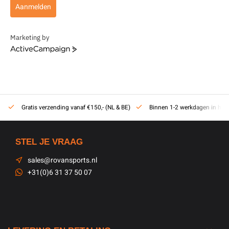
Aanmelden
Marketing by
ActiveCampaign
1:5 RC dealer
Actief sinds 2013
1-2 werkdagen in huis
STEL JE VRAAG
sales@rovansports.nl
+31(0)6 31 37 50 07