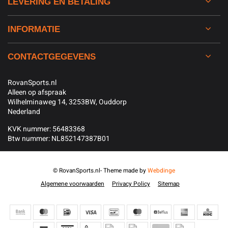
LEVERING EN BETALING
INFORMATIE
CONTACTGEGEVENS
RovanSports.nl
Alleen op afspraak
Wilhelminaweg 14, 3253BW, Ouddorp
Nederland
KVK nummer: 56483368
Btw nummer: NL852147387B01
© RovanSports.nl
- Theme made by
Webdinge
Algemene voorwaarden
Privacy Policy
Sitemap