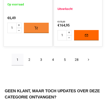
Op voorraad
Uitverkocht
€6,49
€175,00
€164,95
1
2
3
4
5
28
GEEN KLANT, MAAR TOCH UPDATES OVER DEZE
CATEGORIE ONTVANGEN?