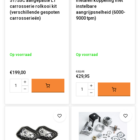
5T/5SC aangepaste LT
metalen koppeling met
carrosserie rolkooi kit
instelbare
(verschillende gespoten
aangrijpsnelheid (6000-
carrosserieën)
9000 tpm)
Op voorraad
Op voorraad
€199,00
€32,95
€29,95