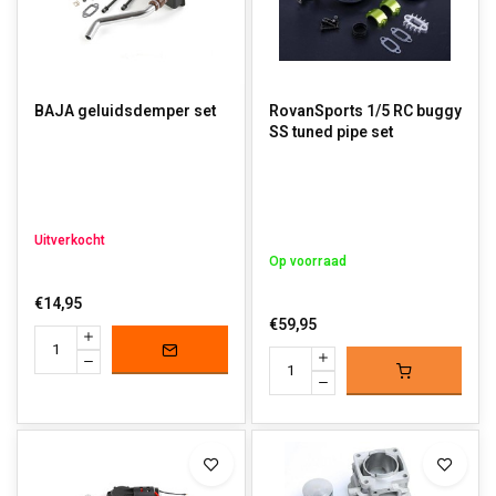
BAJA geluidsdemper set
RovanSports 1/5 RC buggy
SS tuned pipe set
Uitverkocht
Op voorraad
€14,95
€59,95