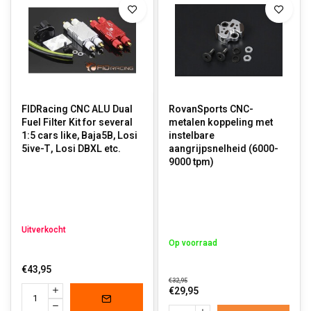
FIDRacing CNC ALU Dual
RovanSports CNC-
Fuel Filter Kit for several
metalen koppeling met
1:5 cars like, Baja5B, Losi
instelbare
5ive-T, Losi DBXL etc.
aangrijpsnelheid (6000-
9000 tpm)
Uitverkocht
Op voorraad
€43,95
€32,95
€29,95