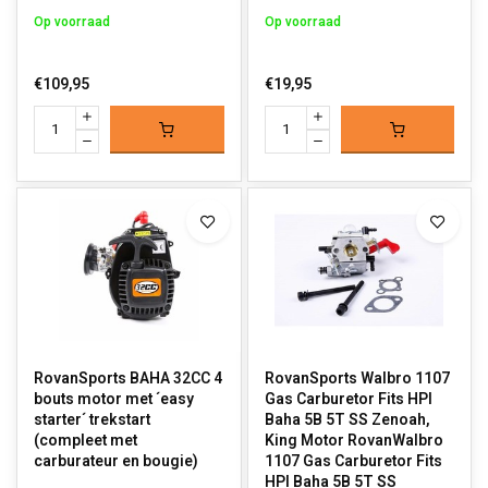
Op voorraad
Op voorraad
€109,95
€19,95
RovanSports BAHA 32CC 4
RovanSports Walbro 1107
bouts motor met ´easy
Gas Carburetor Fits HPI
starter´ trekstart
Baha 5B 5T SS Zenoah,
(compleet met
King Motor RovanWalbro
carburateur en bougie)
1107 Gas Carburetor Fits
HPI Baha 5B 5T SS