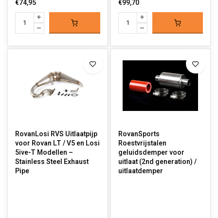
€74,95
€99,70
RovanLosi RVS Uitlaatpijp
RovanSports
voor Rovan LT / V5 en Losi
Roestvrijstalen
5ive-T Modellen –
geluidsdemper voor
Stainless Steel Exhaust
uitlaat (2nd generation) /
Pipe
uitlaatdemper