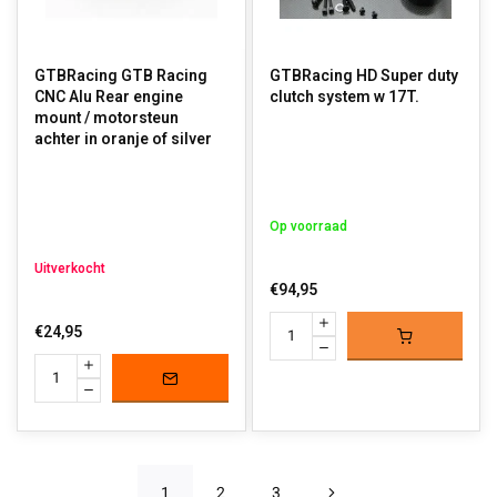
GTBRacing GTB Racing
GTBRacing HD Super duty
CNC Alu Rear engine
clutch system w 17T.
mount / motorsteun
achter in oranje of silver
Op voorraad
Uitverkocht
€94,95
€24,95
1
2
3