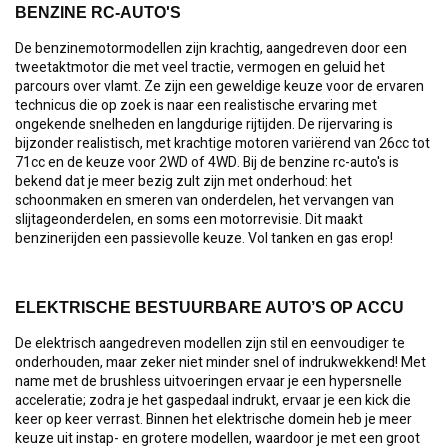
BENZINE RC-AUTO'S
De benzinemotormodellen zijn krachtig, aangedreven door een
tweetaktmotor die met veel tractie, vermogen en geluid het
parcours over vlamt. Ze zijn een geweldige keuze voor de ervaren
technicus die op zoek is naar een realistische ervaring met
ongekende snelheden en langdurige rijtijden. De rijervaring is
bijzonder realistisch, met krachtige motoren variërend van 26cc tot
71cc en de keuze voor 2WD of 4WD. Bij de benzine rc-auto's is
bekend dat je meer bezig zult zijn met onderhoud: het
schoonmaken en smeren van onderdelen, het vervangen van
slijtageonderdelen, en soms een motorrevisie. Dit maakt
benzinerijden een passievolle keuze. Vol tanken en gas erop!
ELEKTRISCHE BESTUURBARE AUTO’S OP ACCU
De elektrisch aangedreven modellen zijn stil en eenvoudiger te
onderhouden, maar zeker niet minder snel of indrukwekkend! Met
name met de brushless uitvoeringen ervaar je een hypersnelle
acceleratie; zodra je het gaspedaal indrukt, ervaar je een kick die
keer op keer verrast. Binnen het elektrische domein heb je meer
keuze uit instap- en grotere modellen, waardoor je met een groot