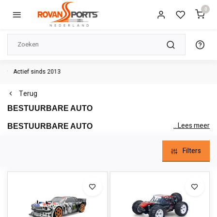
0
Terug
BESTUURBARE AUTO
...Lees meer
BESTUURBARE AUTO
Bestuurbare auto’s zijn er in verschillende maten en soorten,
Filters
elektrisch en benzine. En zeg nou eerlijk, iedere man wordt er toch
enthousiast van! Als je zo’n rc-auto voorbij ziet razen, trekt het
altijd bekijks. Bij RovanSports bieden wij een selectief assortiment
hoogwaardige bestuurbare auto’s aan, zowel elektrisch als benzine
aangedreven. Welke van de twee is jouw tak van sport?
Ontdek ons assortiment rc-auto’s voor zowel beginners als