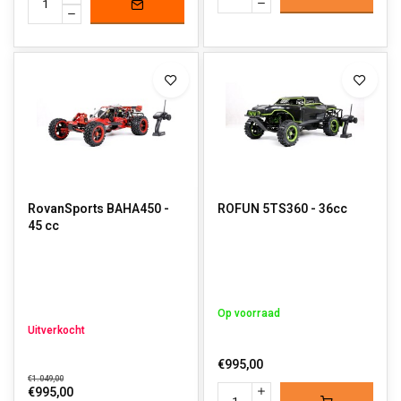
RovanSports BAHA450 -
ROFUN 5TS360 - 36cc
45 cc
Op voorraad
Uitverkocht
€995,00
€1.049,00
€995,00