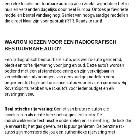
een elektrische bestuurbare auto op accu zoekt, wij hebben het in
huis en verzenden dagelijks door heel Europa. Ontdek je favoriete
model en bestel vandaag nog. Geniet van hoogwaardige modellen
die direct klaar zijn voor gebruik (RTR: Ready to run)!
WAAROM KIEZEN VOOR EEN RADIOGRAFISCH
BESTUURBARE AUTO?
Een radiografisch bestuurbare auto, ook wel rc-auto genoemd,
biedt een toffe rijervaring voor jong en oud. Deze auto's worden
bediend met een afstandsbediening en zijn verkrijgbaar in
verschillende uitvoeringen, van eenvoudige modellen voor
beginners tot high-performance auto’s voor ervaren coureurs. Bij
RovanSports hebben we rc-auto’s voor ieder budget en elk
ervaringsniveau.
Realistische rijervaring:
Geniet van brute rc-auto's die
accelereren als echte benzinebuggies en trucks. De
indrukwekkende technische onderdelen en samenhang, de kick die
je ervaart bij het gas geven, het is puur genieten. De benzine rc-
auto’s zijn monsters die jou een authentieke rijervaring met