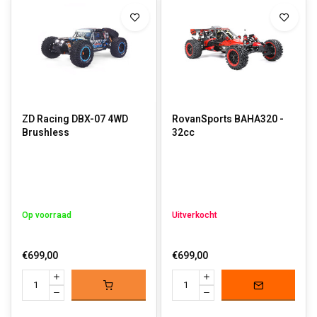
motoren. Dit betekent dat je jouw auto altijd kunt upgraden of
herstellen wanneer dat nodig is.
Enkele onderhoudstips voor starters:
Regelmatig opladen:
Voor elektrische modellen is het belangrijk
om de accu op tijd op te laden om de levensduur te verlengen.
Brandstofbeheer:
Bij benzine rc-auto’s moet je altijd zorgen voor
ZD Racing DBX-07 4WD
RovanSports BAHA320 -
de juiste mengverhouding van benzine en olie voor duurzame
Brushless
32cc
prestaties.
Reiniging na gebruik:
Het regelmatig schoonmaken van je rc-auto,
vooral na offroad gebruik, helpt om de levensduur te verlengen en
de prestaties optimaal te houden.
Op voorraad
Uitverkocht
BESTEL JOUW NIEUWE RC-AUTO BIJ
ROVANSPORTS
€699,00
€699,00
Ben je klaar voor actie? Ontdek ons brede assortiment
benzineauto's van Rovan en elektrische auto’s van ZD Racing. Kies
de bestuurbare auto die bij jou past. Of je nu een benzine rc-auto
zoekt voor ultieme kracht, de technische uitdaging en het extreme