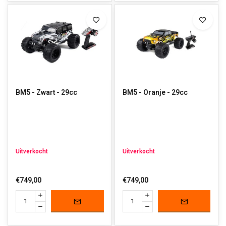
geluid, of een bestuurbare auto op accu voor duurzaam plezier,
superprestaties en minder onderhoud, wij hebben wat je zoekt!
BM5 - Zwart - 29cc
BM5 - Oranje - 29cc
Uitverkocht
Uitverkocht
€749,00
€749,00