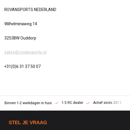
ROVANSPORTS NEDERLAND
Wilhelminaweg 14
3253BW Ouddorp
sales@rovansports.nl
+31(0)6 31 37 50 07
1:5 RC dealer
Actief sinds 2013
Binnen 1-2 werkdagen in huis
STEL JE VRAAG