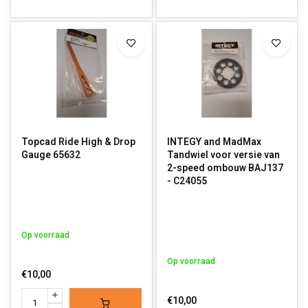
Topcad Ride High & Drop
INTEGY and MadMax
Gauge 65632
Tandwiel voor versie van
2-speed ombouw BAJ137
- C24055
Op voorraad
Op voorraad
€10,00
€10,00