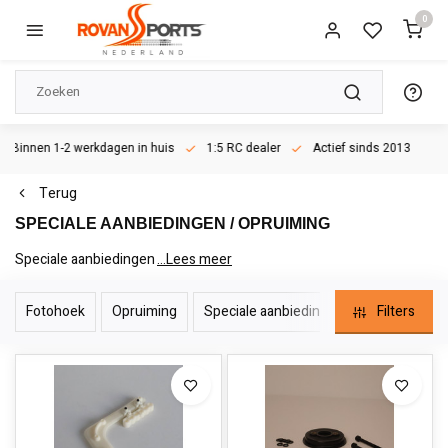
0
Binnen 1-2 werkdagen in huis
1:5 RC dealer
Actief sinds 2013
Terug
SPECIALE AANBIEDINGEN / OPRUIMING
Speciale aanbiedingen / Opruiming
...Lees meer
Fotohoek
Opruiming
Speciale aanbieding
Filters