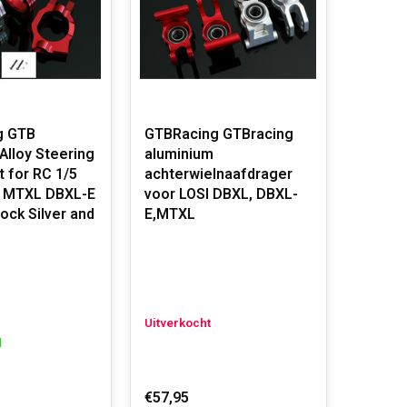
g GTB
GTBRacing GTBracing
Alloy Steering
aluminium
 for RC 1/5
achterwielnaafdrager
L MTXL DBXL-E
voor LOSI DBXL, DBXL-
lock Silver and
E,MTXL
Uitverkocht
d
€57,95