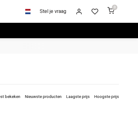
0
Stel je vraag
st bekeken
Nieuwste producten
Laagste prijs
Hoogste prijs