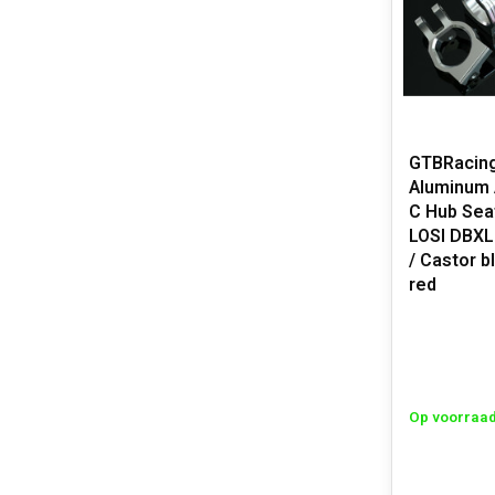
GTBRacin
Aluminum 
C Hub Seat
LOSI DBX
/ Castor b
red
Op voorraa