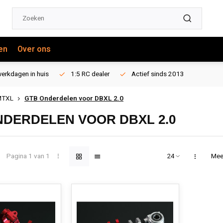
en
Over ons
erkdagen in huis
1:5 RC dealer
Actief sinds 2013
MTXL
GTB Onderdelen voor DBXL 2.0
NDERDELEN VOOR DBXL 2.0
Pagina 1 van 1
Mee