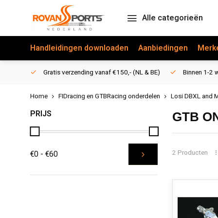
Alle categorieën
Handleidingen downloaden
Aanbiedingen
Merk
Gratis verzending vanaf €150,- (NL & BE)
Binnen 1-2 w
Home
FIDracing en GTBRacing onderdelen
Losi DBXL and 
PRIJS
GTB O
2 Producten
€0 - €60