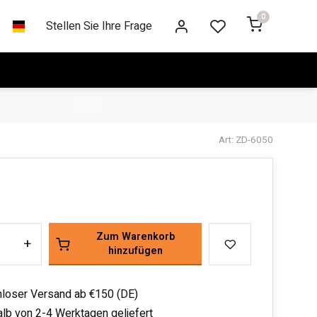
0
Stellen Sie Ihre Frage
Art: ZD-6050
Zum Warenkorb
+
hinzufügen
loser Versand ab €150 (DE)
alb von 2-4 Werktagen geliefert