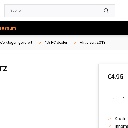
ressum
Werktagen geliefert
1:5 RC dealer
Aktiv seit 2013
TZ
€4,95
-
Kosten
Innerh