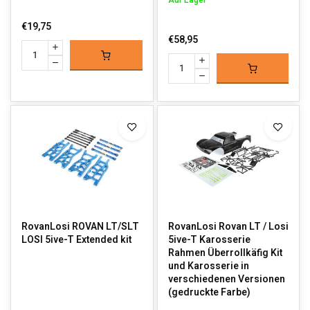
Auf Lager
€19,75
€58,95
RovanLosi ROVAN LT/SLT
RovanLosi Rovan LT / Losi
LOSI 5ive-T Extended kit
5ive-T Karosserie
Rahmen Überrollkäfig Kit
und Karosserie in
verschiedenen Versionen
(gedruckte Farbe)