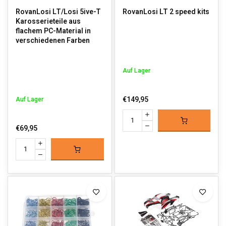
RovanLosi LT/Losi 5ive-T
RovanLosi LT 2 speed kits
Karosserieteile aus
flachem PC-Material in
verschiedenen Farben
Auf Lager
€149,95
Auf Lager
€69,95