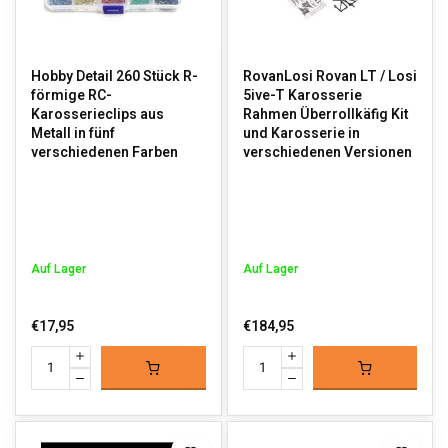
Hobby Detail 260 Stück R-
RovanLosi Rovan LT / Losi
förmige RC-
5ive-T Karosserie
Karosserieclips aus
Rahmen Überrollkäfig Kit
Metall in fünf
und Karosserie in
verschiedenen Farben
verschiedenen Versionen
Auf Lager
Auf Lager
€17,95
€184,95