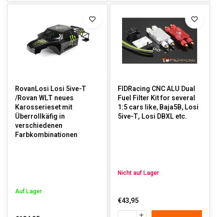
RovanLosi Losi 5ive-T
FIDRacing CNC ALU Dual
/Rovan WLT neues
Fuel Filter Kit for several
Karosserieset mit
1:5 cars like, Baja5B, Losi
Überrollkäfig in
5ive-T, Losi DBXL etc.
verschiedenen
Farbkombinationen
Nicht auf Lager
Auf Lager
€43,95