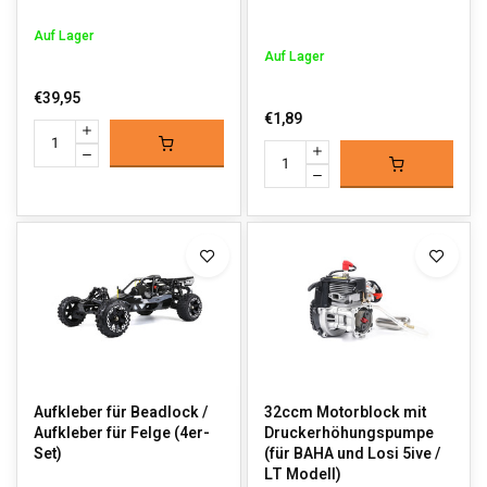
Auf Lager
Auf Lager
€39,95
€1,89
Aufkleber für Beadlock /
32ccm Motorblock mit
Aufkleber für Felge (4er-
Druckerhöhungspumpe
Set)
(für BAHA und Losi 5ive /
LT Modell)