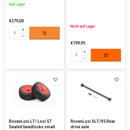
Auf Lager
€279,00
Nicht auf Lager
€199,95
RovanLosi LT/ Losi 5T
RovanLosi SLT/V5 Rear
Sealed beadlocks small
drive axle