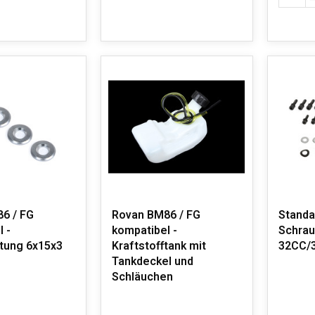
6 / FG
Rovan BM86 / FG
Standa
 -
kompatibel -
Schrau
tung 6x15x3
Kraftstofftank mit
32CC/
Tankdeckel und
Schläuchen