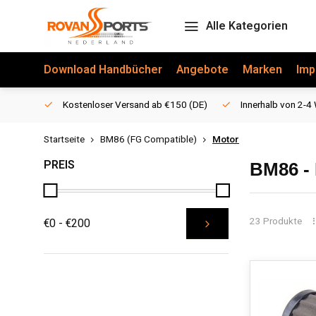
Alle Kategorien
Download Handbücher
Angebote
Marken
Imp
Kostenloser Versand ab €150 (DE)
Innerhalb von 2-4 
Startseite
BM86 (FG Compatible)
Motor
PREIS
BM86 -
23 Produkte
€0 - €200