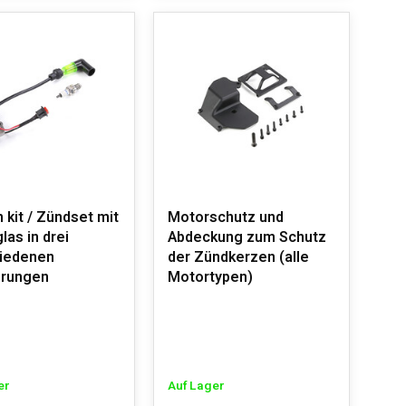
n kit / Zündset mit
Motorschutz und
las in drei
Abdeckung zum Schutz
iedenen
der Zündkerzen (alle
hrungen
Motortypen)
er
Auf Lager