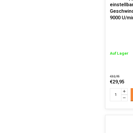
einstellba
Geschwind
9000 U/mi
Auf Lager
€32,95
€29,95