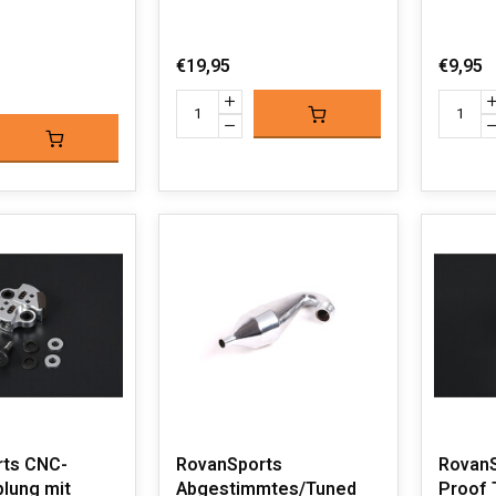
€19,95
€9,95
ts CNC-
RovanSports
RovanS
plung mit
Abgestimmtes/Tuned
Proof 