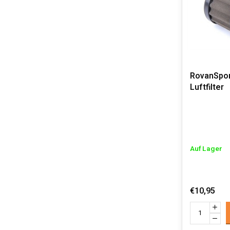
RovanSpo
Luftfilter
Auf Lager
€10,95