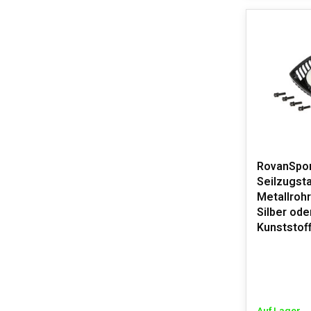
RovanSpor
Seilzugsta
Metallrohr
Silber ode
Kunststoff