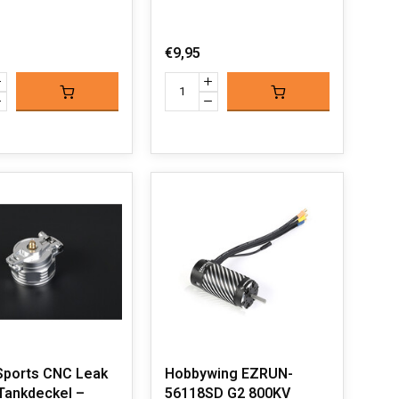
€9,95
ports CNC Leak
Hobbywing EZRUN-
Tankdeckel –
56118SD G2 800KV