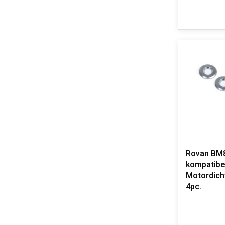
Rovan BM8
kompatibel
Motordich
4pc.