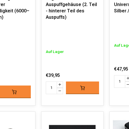
rer
Auspuffgehäuse (2. Teil
Univer
igkeit (6000–
- hinterer Teil des
Silber 
n)
Auspuffs)
Auf Lag
Auf Lager
€47,95
€39,95