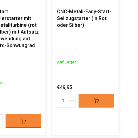
tart
CNC-Metall-Easy-Start-
ierstarter mit
Seilzugstarter (in Rot
tallturbine (rot
oder Silber)
lber) mit Aufsatz
rwendung auf
rd-Schwungrad
Auf Lager
er
€49,95