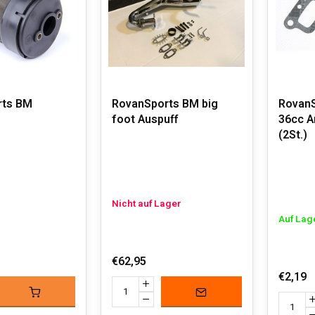
rts BM
RovanSports BM big
RovanS
foot Auspuff
36cc Ansaugdichtungen
(2St.)
Nicht auf Lager
Auf Lag
€62,95
€2,19