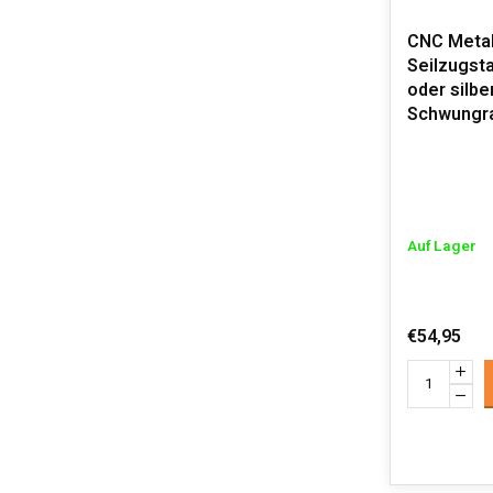
CNC Metall
Seilzugsta
oder silbe
Schwungra
Auf Lager
€54,95