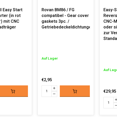
 Easy Start
Rovan BM86 / FG
Easy-S
rter (in rot
compatibel - Gear cover
Revers
r) mit CNC
gaskets 3pc. /
CNC-Me
dträger
Getriebedeckeldichtungen
oder si
zur Ve
Standa
Auf Lager
Auf Lag
€2,95
€29,95