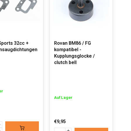
ports 32cc +
Rovan BM86 / FG
kompatibel -
Kupplungsglocke /
clutch bell
er
Auf Lager
€9,95