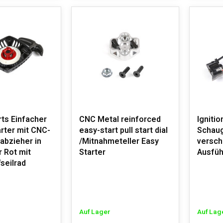
ts Einfacher
CNC Metal reinforced
Ignitio
rter mit CNC-
easy-start pull start dial
Schaug
abzieher in
/Mitnahmeteller Easy
versch
r Rot mit
Starter
Ausfü
seilrad
Auf Lager
Auf Lag