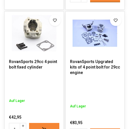
RovanSports 29cc 4 point
RovanSports Upgrated
bolt fixed cylinder
kits of 4 point bolt for 29cc
engine
Auf Lager
Auf Lager
€42,95
€83,95