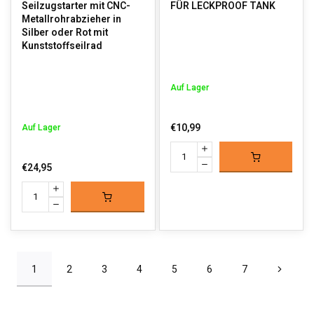
Seilzugstarter mit CNC-
FÜR LECKPROOF TANK
Metallrohrabzieher in
Silber oder Rot mit
Kunststoffseilrad
Auf Lager
€10,99
Auf Lager
€24,95
1
2
3
4
5
6
7