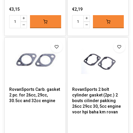
€3,15
€2,19
RovanSports Carb. gasket
RovanSports 2 bolt
2 pc. for 26cc, 29cc,
cylinder gasket (2pc.) 2
30.5cc and 32cc engine
bouts cilinder pakking
26cc 29cc 30, 5cc engine
voor hpi baha km rovan