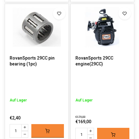
RovanSports 29CC pin
RovanSports 29CC
bearing (1pc)
engine(29CC)
Auf Lager
Auf Lager
€2,40
€179,00
€169,00