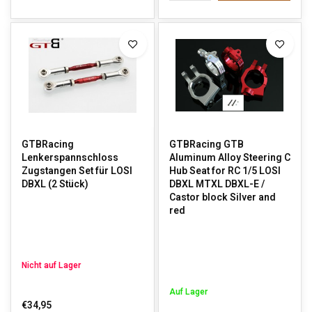
GTBRacing
GTBRacing GTB
Lenkerspannschloss
Aluminum Alloy Steering C
Zugstangen Set für LOSI
Hub Seat for RC 1/5 LOSI
DBXL (2 Stück)
DBXL MTXL DBXL-E /
Castor block Silver and
red
Nicht auf Lager
Auf Lager
€34,95