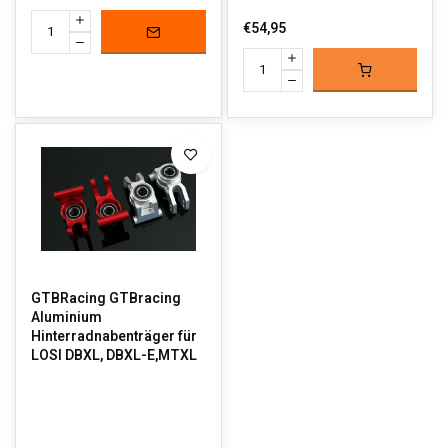
€54,95
GTBRacing GTBracing
Aluminium
Hinterradnabenträger für
LOSI DBXL, DBXL-E,MTXL