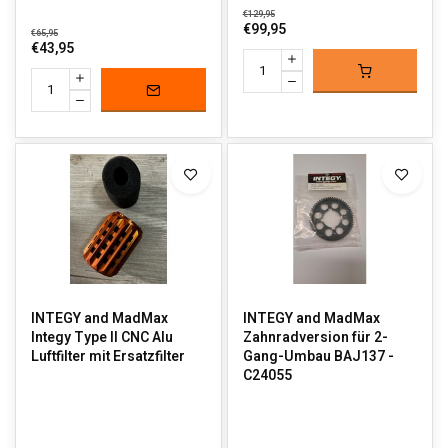
€129,95
€99,95
€65,95
€43,95
INTEGY and MadMax
INTEGY and MadMax
Integy Type II CNC Alu
Zahnradversion für 2-
Luftfilter mit Ersatzfilter
Gang-Umbau BAJ137 -
C24055