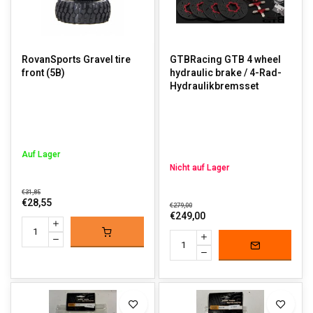
RovanSports Gravel tire
GTBRacing GTB 4 wheel
front (5B)
hydraulic brake / 4-Rad-
Hydraulikbremsset
Auf Lager
Nicht auf Lager
€31,85
€28,55
€279,00
€249,00