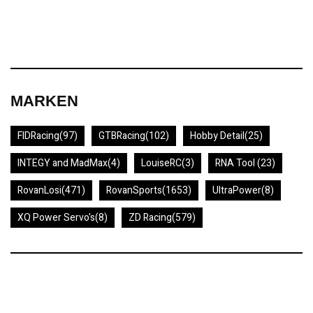
MARKEN
FIDRacing
(97)
GTBRacing
(102)
Hobby Detail
(25)
INTEGY and MadMax
(4)
LouiseRC
(3)
RNA Tool
(23)
RovanLosi
(471)
RovanSports
(1653)
UltraPower
(8)
XQ Power Servo's
(8)
ZD Racing
(579)