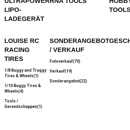
ULTRAPOWER
RNA TOOLS
HOBBY
LIPO-
TOOL
LADEGERÄT
LOUISE RC
SONDERANGEBOT
GESC
RACING
/ VERKAUF
TIRES
Fotoverkauf
(70)
1/8 Buggy and Truggy
Verkauf
(19)
Tires & Wheels
(1)
Sonderangebot
(22)
1/10 Buggy Tires &
Wheels
(4)
Tools /
Gereedschappen
(1)