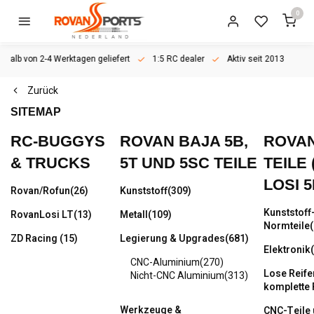
0
erhalb von 2-4 Werktagen geliefert
1:5 RC dealer
Aktiv seit 2013
Zurück
SITEMAP
RC-BUGGYS
ROVAN BAJA 5B,
ROVAN
& TRUCKS
5T UND 5SC TEILE
TEILE 
LOSI 5
Rovan/Rofun
(26)
Kunststoff
(309)
Kunststoff
RovanLosi LT
(13)
Metall
(109)
Normteile
ZD Racing
(15)
Legierung & Upgrades
(681)
Elektronik
CNC-Aluminium
(270)
Lose Reife
Nicht-CNC Aluminium
(313)
komplette 
Werkzeuge &
CNC-Teile