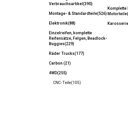
Verbrauchsartikel
(390)
Komplette
Montage- & Standardteile
(526)
Motorteile
Elektronik
(88)
Karosseri
Einzelreifen, komplette
Reifensätze, Felgen, Beadlock-
Buggies
(229)
Räder Trucks
(177)
Carbon
(21)
4WD
(255)
CNC-Teile
(105)