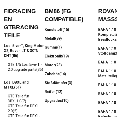
FIDRACING
BM86 (FG
ROVAN
EN
COMPATIBLE)
MASSS
GTBRACING
Kunststoff
(15)
BAHA 1:10 
Kompletträ
TEILE
Metall
(89)
Beadlock
Losi 5ive-T, King Motor
Gummi
(1)
BAHA 1:10
X2, Rovan LT & 30°N
Stoßdämpfe
DNT
(86)
Elektronik
(19)
BAHA 1:10
GTB 1/5 Losi 5ive-T -
Motor
(23)
2.0 upgrade parts
(35)
BAHA 1:10
Zubehör
(14)
Metallteile
Losi DBXL and
Stoßdämpfer
(3)
BAHA 1:10 
MTXL
(51)
Reifen
(12)
BAHA 1:10 
GTB Teile fur
Upgrades
(10)
DBXL1.0
(7)
BAHA 1:10
GTB Teile fur DBXL
2.0
(2)
BAHA 1:10 
GTB Teile fur DBXL-
Befestigun