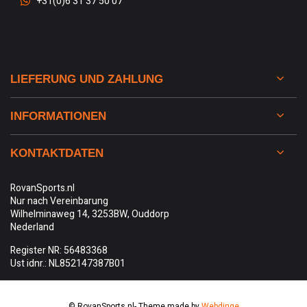
+31(0)6 31 37 50 07
LIEFERUNG UND ZAHLUNG
INFORMATIONEN
KONTAKTDATEN
RovanSports.nl
Nur nach Vereinbarung
Wilhelminaweg 14, 3253BW, Ouddorp
Nederland
Register NR: 56483368
Ust idnr.: NL852147387B01
© RovanSports.nl
- Theme made by
Webdinge