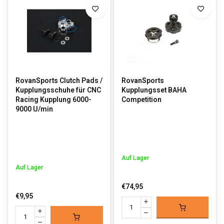
Teile, sondern auch fachkundige Unterstützung. Wir helfen dir
gerne bei der Auswahl der richtigen Teile für deinen Rovan Baja,
HPI Baja oder Losi Truck. Egal, ob du ein erfahrener oder neuer RC-
Fahrer bist, wir sind hier, um dir zu helfen, das Beste aus deinem
Fahrzeug herauszuholen. Das Bestellen von Rovan Motoren und
Teilen ist einfach. Stöbere durch unsere Kollektionen und bestelle
noch heute. In unserem Webshop bieten wir eine genaue
Bestandsführung, schnelle Lieferung und exzellenten
Kundenservice, damit du schnell wieder auf die Strecke kannst!
RovanSports Clutch Pads /
RovanSports
Kupplungsschuhe für CNC
Kupplungsset BAHA
Racing Kupplung 6000-
Competition
9000 U/min
Auf Lager
Auf Lager
€74,95
€9,95