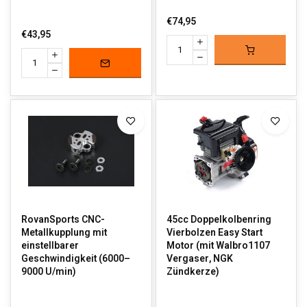
€74,95
€43,95
RovanSports CNC-
45cc Doppelkolbenring
Metallkupplung mit
Vierbolzen Easy Start
einstellbarer
Motor (mit Walbro1107
Geschwindigkeit (6000–
Vergaser, NGK
9000 U/min)
Zündkerze)