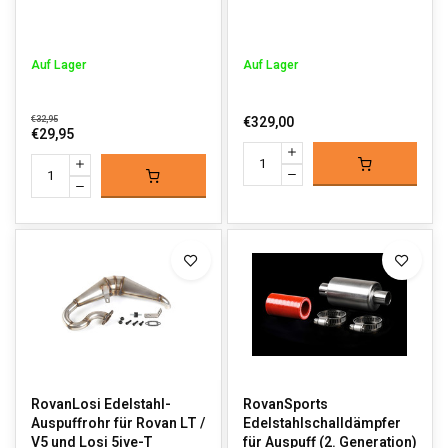
Auf Lager
Auf Lager
€32,95
€329,00
€29,95
RovanLosi Edelstahl-
RovanSports
Auspuffrohr für Rovan LT /
Edelstahlschalldämpfer
V5 und Losi 5ive-T
für Auspuff (2. Generation)