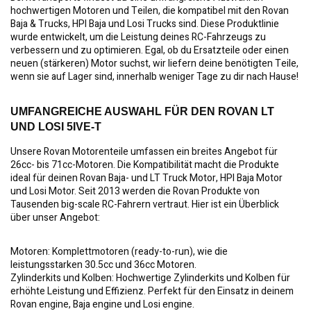
hochwertigen Motoren und Teilen, die kompatibel mit den Rovan
Baja & Trucks, HPI Baja und Losi Trucks sind. Diese Produktlinie
wurde entwickelt, um die Leistung deines RC-Fahrzeugs zu
verbessern und zu optimieren. Egal, ob du Ersatzteile oder einen
neuen (stärkeren) Motor suchst, wir liefern deine benötigten Teile,
wenn sie auf Lager sind, innerhalb weniger Tage zu dir nach Hause!
UMFANGREICHE AUSWAHL FÜR DEN ROVAN LT
UND LOSI 5IVE-T
Unsere Rovan Motorenteile umfassen ein breites Angebot für
26cc- bis 71cc-Motoren. Die Kompatibilität macht die Produkte
ideal für deinen Rovan Baja- und LT Truck Motor, HPI Baja Motor
und Losi Motor. Seit 2013 werden die Rovan Produkte von
Tausenden big-scale RC-Fahrern vertraut. Hier ist ein Überblick
über unser Angebot:
Motoren:
Komplettmotoren (ready-to-run), wie die
leistungsstarken 30.5cc und 36cc Motoren.
Zylinderkits und Kolben:
Hochwertige Zylinderkits und Kolben für
erhöhte Leistung und Effizienz. Perfekt für den Einsatz in deinem
Rovan engine, Baja engine und Losi engine.