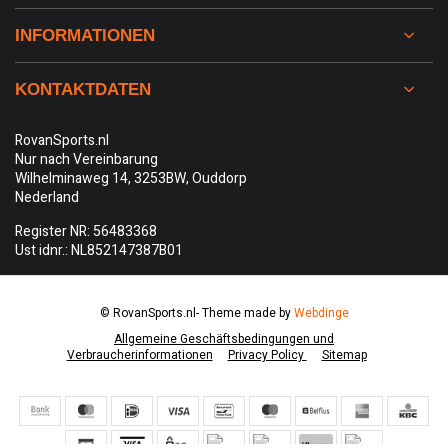
INFORMATIONEN
KONTAKTDATEN
RovanSports.nl
Nur nach Vereinbarung
Wilhelminaweg 14, 3253BW, Ouddorp
Nederland
Register NR: 56483368
Ust idnr.: NL852147387B01
© RovanSports.nl
- Theme made by
Webdinge
Allgemeine Geschäftsbedingungen und
Verbraucherinformationen
Privacy Policy
Sitemap