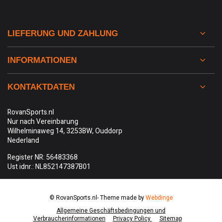
LIEFERUNG UND ZAHLUNG
INFORMATIONEN
KONTAKTDATEN
RovanSports.nl
Nur nach Vereinbarung
Wilhelminaweg 14, 3253BW, Ouddorp
Nederland
Register NR: 56483368
Ust idnr.: NL852147387B01
© RovanSports.nl
- Theme made by
Webdinge
Allgemeine Geschäftsbedingungen und
Verbraucherinformationen
Privacy Policy
Sitemap