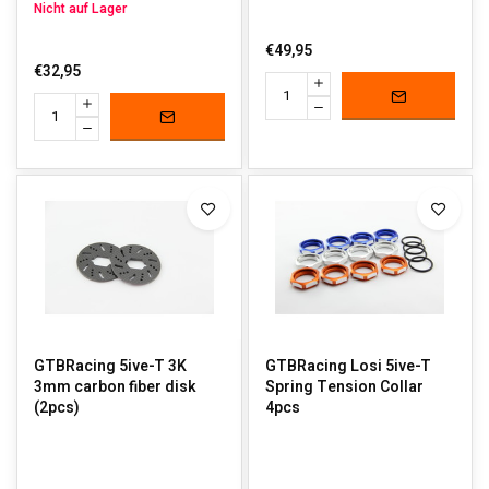
Nicht auf Lager
€49,95
€32,95
GTBRacing 5ive-T 3K
GTBRacing Losi 5ive-T
3mm carbon fiber disk
Spring Tension Collar
(2pcs)
4pcs