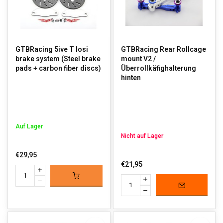
GTBRacing 5ive T losi
GTBRacing Rear Rollcage
brake system (Steel brake
mount V2 /
pads + carbon fiber discs)
Überrollkäfighalterung
hinten
Auf Lager
Nicht auf Lager
€29,95
€21,95