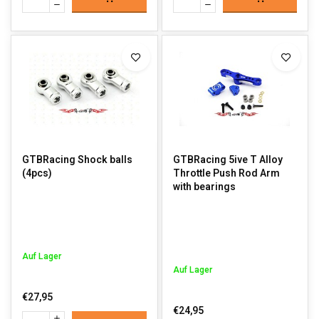
GTBRacing Shock balls
GTBRacing 5ive T Alloy
(4pcs)
Throttle Push Rod Arm
with bearings
Auf Lager
Auf Lager
€27,95
€24,95