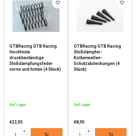
GTBRacing GTB Racing
GTBRacing GTB Racing
Hochfeste
Stoßdämpfer-
druckbeständige
Kolbenwellen-
Stoßdämpfungsfeder
Schutzabdeckungen (4
vorne und hinten (4 Stück)
Stück)
Auf Lager
Auf Lager
€22,95
€8,95