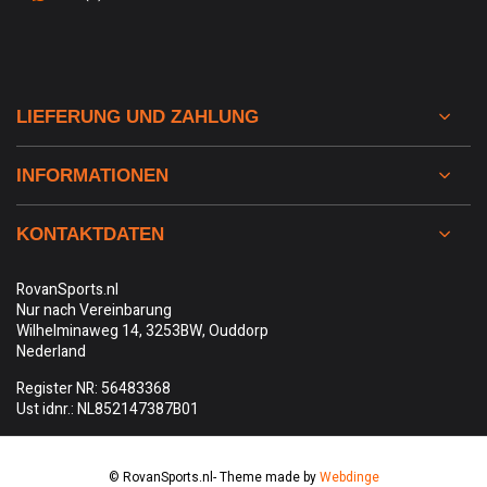
LIEFERUNG UND ZAHLUNG
INFORMATIONEN
KONTAKTDATEN
RovanSports.nl
Nur nach Vereinbarung
Wilhelminaweg 14, 3253BW, Ouddorp
Nederland
Register NR: 56483368
Ust idnr.: NL852147387B01
© RovanSports.nl
- Theme made by
Webdinge