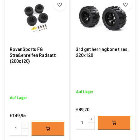
RovanSports FG
3rd gnt herringbone tires.
Straßenreifen Radsatz
220x120
(200x120)
Auf Lager
Auf Lager
€89,20
€149,95