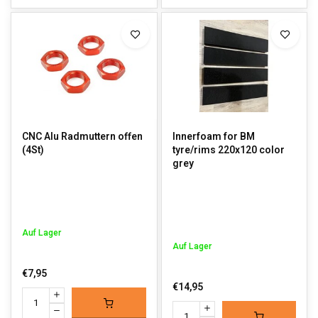
CNC Alu Radmuttern offen
Innerfoam for BM
(4St)
tyre/rims 220x120 color
grey
Auf Lager
Auf Lager
€7,95
€14,95