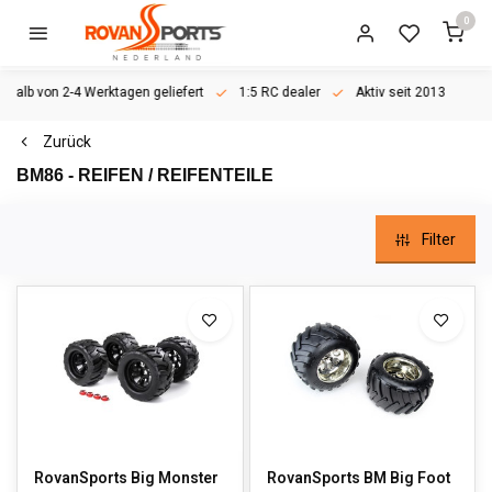
0
rhalb von 2-4 Werktagen geliefert
1:5 RC dealer
Aktiv seit 2013
Zurück
BM86 - REIFEN / REIFENTEILE
Filter
RovanSports Big Monster
RovanSports BM Big Foot