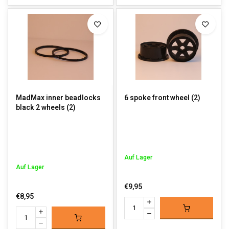
MadMax inner beadlocks
6 spoke front wheel (2)
black 2 wheels (2)
Auf Lager
Auf Lager
€9,95
€8,95