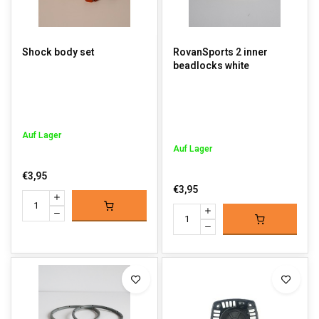
Shock body set
RovanSports 2 inner
beadlocks white
Auf Lager
Auf Lager
€3,95
€3,95