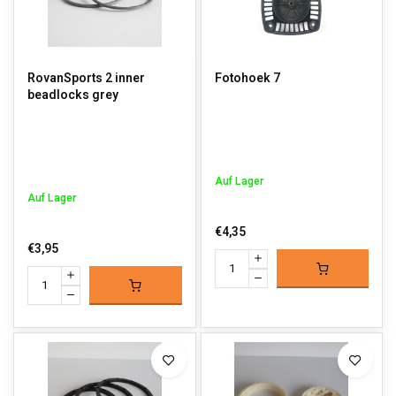
RovanSports 2 inner
Fotohoek 7
beadlocks grey
Auf Lager
Auf Lager
€4,35
€3,95