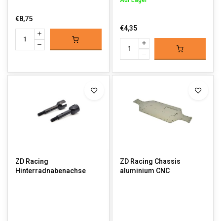
Auf Lager
€8,75
€4,35
ZD Racing
ZD Racing Chassis
Hinterradnabenachse
aluminium CNC