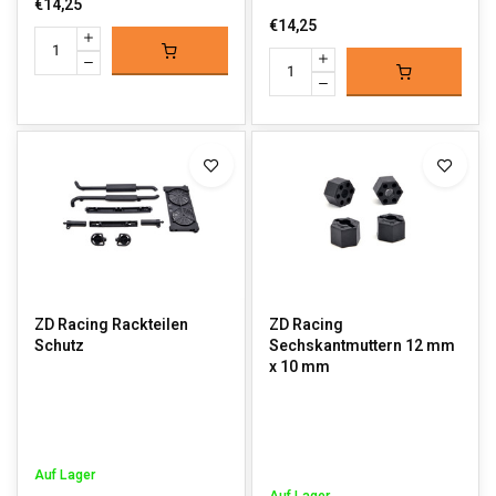
€14,25
€14,25
ZD Racing Rackteilen
ZD Racing
Schutz
Sechskantmuttern 12 mm
x 10 mm
Auf Lager