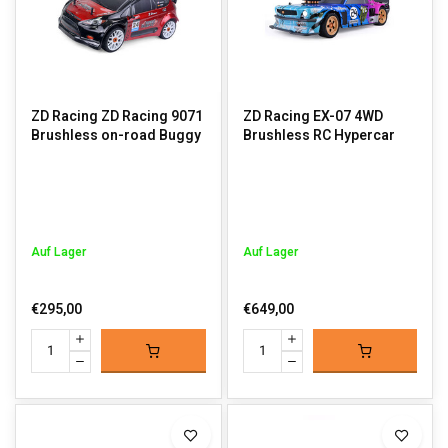
auch für erfahrene Rennfahrer geeignet sind.
Mit einer starken Community, einer breiten Palette an Modellen und
Ersatzteilen bleibt ZD Racing eine beliebte Wahl unter RC-
Enthusiasten weltweit. Entdecke noch heute dein Lieblings-RC-
ZD Racing ZD Racing 9071
ZD Racing EX-07 4WD
Modell oder bestelle einfach die benötigten Teile in unserem
Brushless on-road Buggy
Brushless RC Hypercar
Webshop.
Auf Lager
Auf Lager
€295,00
€649,00