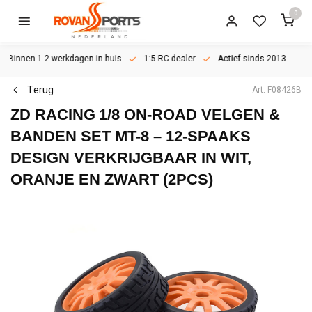
0
Binnen 1-2 werkdagen in huis
1:5 RC dealer
Actief sinds 2013
Terug
Art: F08426B
ZD RACING
1/8 ON-ROAD VELGEN &
BANDEN SET MT-8 – 12-SPAAKS
DESIGN VERKRIJGBAAR IN WIT,
ORANJE EN ZWART (2PCS)