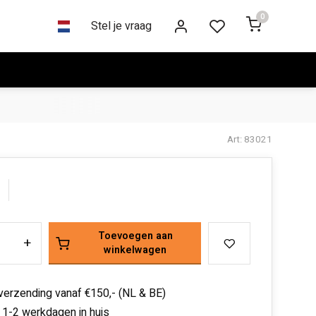
0
Stel je vraag
Art: 83021
Toevoegen aan
+
winkelwagen
 verzending vanaf €150,- (NL & BE)
 1-2 werkdagen in huis