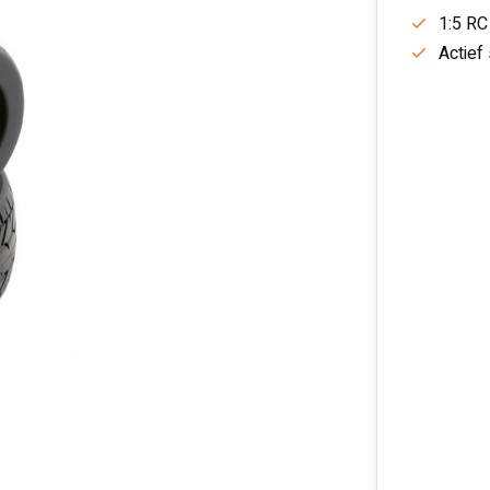
1:5 RC
Actief