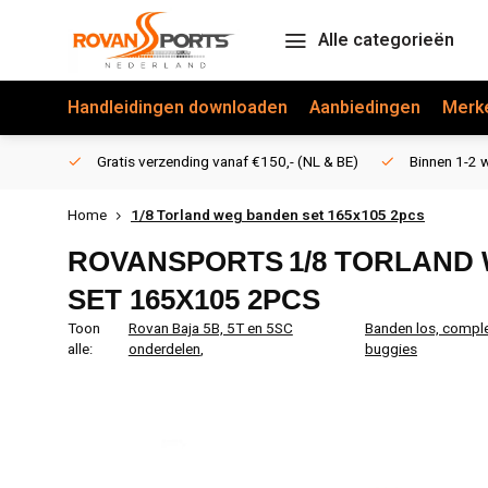
Alle categorieën
Handleidingen downloaden
Aanbiedingen
Merk
Gratis verzending vanaf €150,- (NL & BE)
Binnen 1-2 w
Home
1/8 Torland weg banden set 165x105 2pcs
ROVANSPORTS
1/8 TORLAND
SET 165X105 2PCS
Toon
Rovan Baja 5B, 5T en 5SC
Banden los, comple
alle:
onderdelen
,
buggies