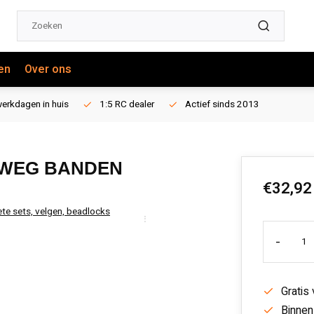
en
Over ons
erkdagen in huis
1:5 RC dealer
Actief sinds 2013
 WEG BANDEN
€32,92
te sets, velgen, beadlocks
-
Gratis
Binnen