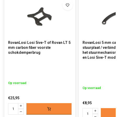
RovanLosi Losi 5ive-T of Rovan LT 5
RovanLosi 5 mm car
mm carbon fiber voorste
stuurplaat / verbind
schokdemperbrug
het stuurmechanism
en Losi 5ive-T mod
Op voorraad
Op voorraad
€25,95
€8,95