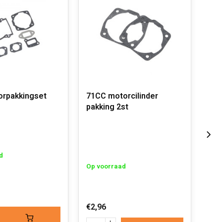
orpakkingset
71CC motorcilinder
71C
pakking 2st
d
Op 
Op voorraad
€2,
€2,96