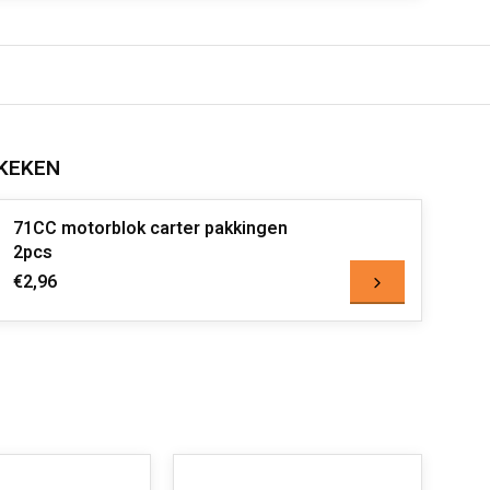
KEKEN
71CC motorblok carter pakkingen
2pcs
€2,96