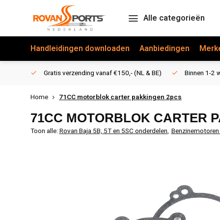
Alle categorieën
Handleidingen downloaden
Aanbiedingen
Merk
Gratis verzending vanaf €150,- (NL & BE)
Binnen 1-2 w
Home
71CC motorblok carter pakkingen 2pcs
71CC MOTORBLOK CARTER P
Toon alle:
Rovan Baja 5B, 5T en 5SC onderdelen
,
Benzinemotoren 