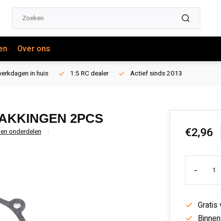
en
Over ons
erkdagen in huis
1:5 RC dealer
Actief sinds 2013
AKKINGEN 2PCS
€2,96
en onderdelen
-
Gratis
Binnen