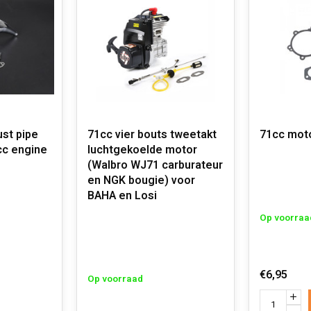
st pipe
71cc vier bouts tweetakt
71cc mot
cc engine
luchtgekoelde motor
(Walbro WJ71 carburateur
en NGK bougie) voor
BAHA en Losi
Op voorraa
€6,95
Op voorraad