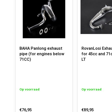
BAHA Panlong exhaust
RovanLosi Exhau
pipe (for engines below
for 45cc and 71
71CC)
LT
Op voorraad
Op voorraad
€76,95
€89,95