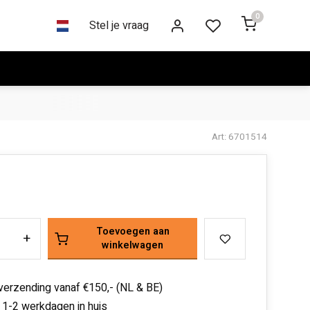
0
Stel je vraag
Art: 6701514
Toevoegen aan
+
winkelwagen
 verzending vanaf €150,- (NL & BE)
 1-2 werkdagen in huis