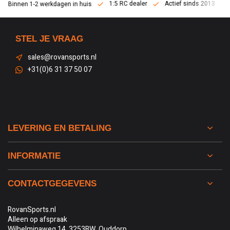
1:5 RC dealer
Actief sinds 2013
Binnen 1-2 werkdagen in huis
STEL JE VRAAG
sales@rovansports.nl
+31(0)6 31 37 50 07
LEVERING EN BETALING
INFORMATIE
CONTACTGEGEVENS
RovanSports.nl
Alleen op afspraak
Wilhelminaweg 14, 3253BW, Ouddorp