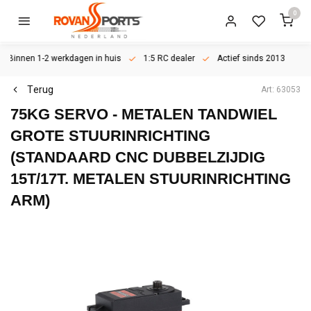
0
Binnen 1-2 werkdagen in huis
1:5 RC dealer
Actief sinds 2013
Terug
Art: 63053
75KG SERVO - METALEN TANDWIEL
GROTE STUURINRICHTING
(STANDAARD CNC DUBBELZIJDIG
15T/17T. METALEN STUURINRICHTING
ARM)