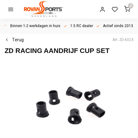
0
Binnen 1-2 werkdagen in huis
1:5 RC dealer
Actief sinds 2013
Terug
Art: ZD-6024
ZD RACING
AANDRIJF CUP SET