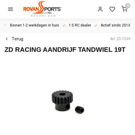
0
Binnen 1-2 werkdagen in huis
1:5 RC dealer
Actief sinds 2013
Terug
Art: ZD-7539
ZD RACING
AANDRIJF TANDWIEL 19T