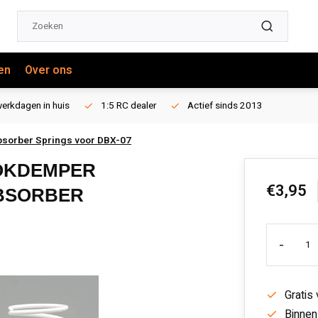
en
Over ons
erkdagen in huis
1:5 RC dealer
Actief sinds 2013
bsorber Springs voor DBX-07
OKDEMPER
€3,95
ABSORBER
-
Gratis
Binnen