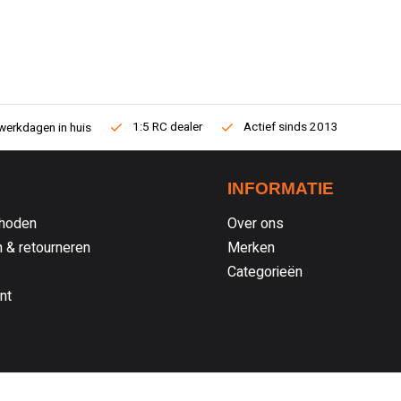
1:5 RC dealer
Actief sinds 2013
werkdagen in huis
INFORMATIE
hoden
Over ons
 & retourneren
Merken
Categorieën
nt