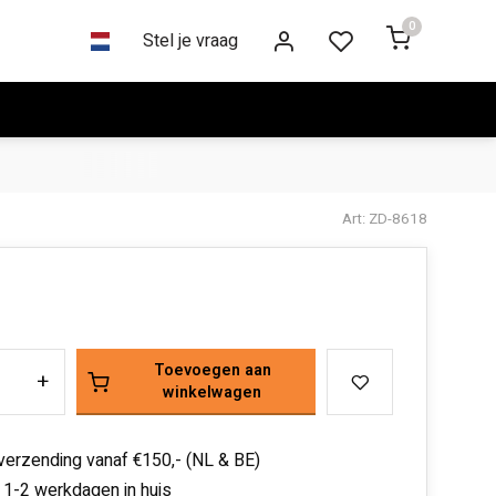
0
Stel je vraag
Art: ZD-8618
Toevoegen aan
+
winkelwagen
 verzending vanaf €150,- (NL & BE)
 1-2 werkdagen in huis