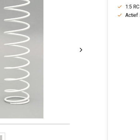
1:5 RC
Actief