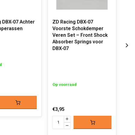
 DBX-07 Achter
ZD Racing DBX-07
ZD 
mperassen
Voorste Schokdemper
Vo
Veren Set – Front Shock
Sch
Absorber Springs voor
Fro
DBX-07
d
Op 
Op voorraad
€12
€3,95