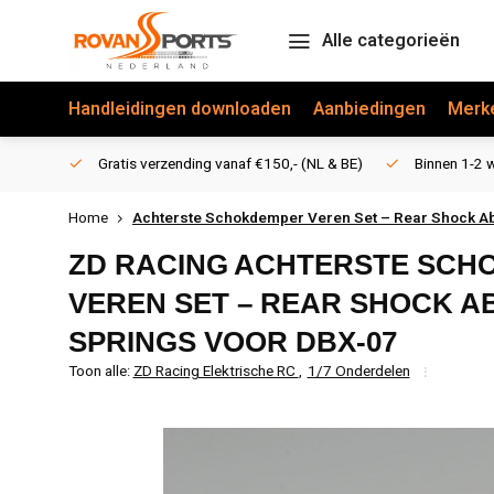
Alle categorieën
Handleidingen downloaden
Aanbiedingen
Merk
Gratis verzending vanaf €150,- (NL & BE)
Binnen 1-2 w
Home
Achterste Schokdemper Veren Set – Rear Shock A
ZD RACING
ACHTERSTE SCH
VEREN SET – REAR SHOCK 
SPRINGS VOOR DBX-07
Toon alle:
ZD Racing Elektrische RC
,
1/7 Onderdelen