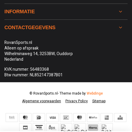
INFORMATIE
CONTACTGEGEVENS
RovanSports.nl
Alleen op afspraak
Wilhelminaweg 14, 3253BW, Ouddorp
Nederland
KVK nummer: 56483368
Btw nummer: NL852147387B01
© RovanSports.nl
- Theme made by
Webdinge
Algemene voorwaarden
Privacy Policy
Sitemap