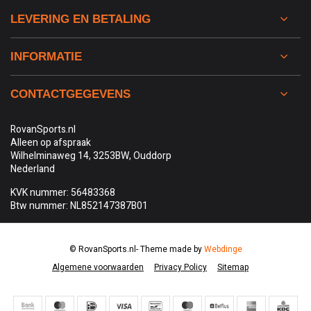
LEVERING EN BETALING
INFORMATIE
CONTACTGEGEVENS
RovanSports.nl
Alleen op afspraak
Wilhelminaweg 14, 3253BW, Ouddorp
Nederland
KVK nummer: 56483368
Btw nummer: NL852147387B01
© RovanSports.nl
- Theme made by
Webdinge
Algemene voorwaarden
Privacy Policy
Sitemap