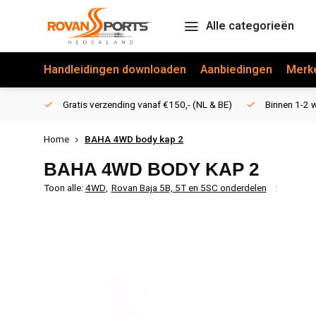
Alle categorieën
Handleidingen downloaden
Aanbiedingen
Merk
Gratis verzending vanaf €150,- (NL & BE)
Binnen 1-2 w
Home
BAHA 4WD body kap 2
BAHA 4WD BODY KAP 2
Toon alle:
4WD
,
Rovan Baja 5B, 5T en 5SC onderdelen