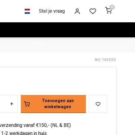
0
Stel je vraag
Art: 162032
Toevoegen aan
+
winkelwagen
 verzending vanaf €150,- (NL & BE)
 1-2 werkdagen in huis