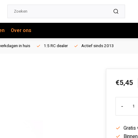
en
Over ons
erkdagen in huis
1:5 RC dealer
Actief sinds 2013
€5,45
-
Gratis
Binnen