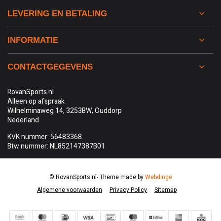
LEVERING EN BETALING
INFORMATIE
CONTACTGEGEVENS
RovanSports.nl
Alleen op afspraak
Wilhelminaweg 14, 3253BW, Ouddorp
Nederland
KVK nummer: 56483368
Btw nummer: NL852147387B01
© RovanSports.nl
- Theme made by
Webdinge
Algemene voorwaarden
Privacy Policy
Sitemap