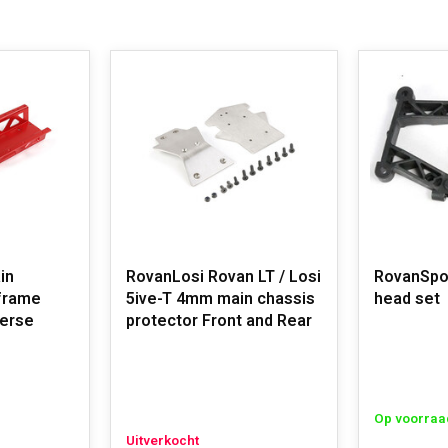
in
RovanLosi Rovan LT / Losi
RovanSpor
dframe
5ive-T 4mm main chassis
head set
verse
protector Front and Rear
Op voorraa
Uitverkocht