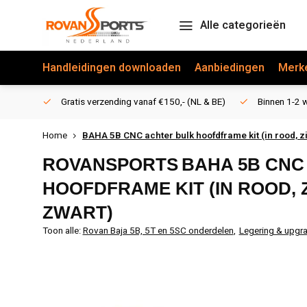
Alle categorieën
Handleidingen downloaden
Aanbiedingen
Merk
Gratis verzending vanaf €150,- (NL & BE)
Binnen 1-2 w
Home
BAHA 5B CNC achter bulk hoofdframe kit (in rood, zi
ROVANSPORTS
BAHA 5B CNC
HOOFDFRAME KIT (IN ROOD, 
ZWART)
Toon alle:
Rovan Baja 5B, 5T en 5SC onderdelen
,
Legering & upgr