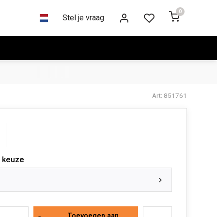
0
Stel je vraag
Art: 851761
 keuze
Toevoegen aan