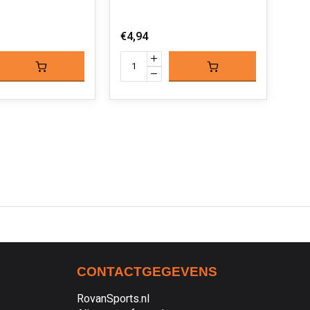
€4,94
€5,
CONTACTGEGEVENS
RovanSports.nl