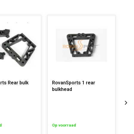
ts Rear bulk
RovanSports 1 rear
Rov
bulkhead
bul
d
Op voorraad
Op 