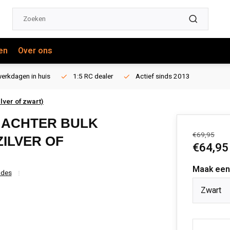
en
Over ons
erkdagen in huis
1:5 RC dealer
Actief sinds 2013
lver of zwart)
 ACHTER BULK
€69,95
ZILVER OF
€64,95
Maak een
ades
Zwart