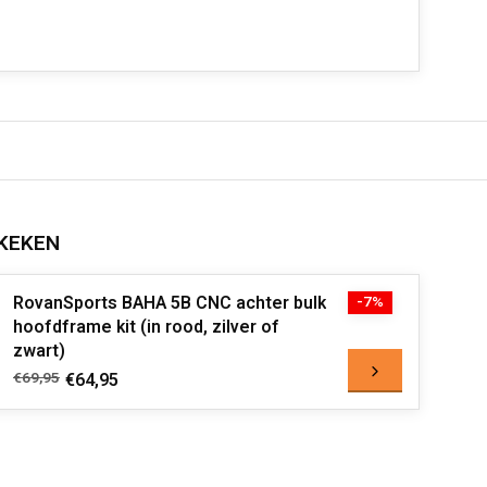
KEKEN
RovanSports BAHA 5B CNC achter bulk
-7%
hoofdframe kit (in rood, zilver of
zwart)
€69,95
€64,95