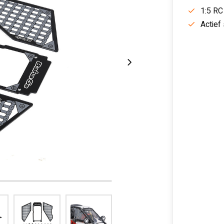
1:5 RC
Actief