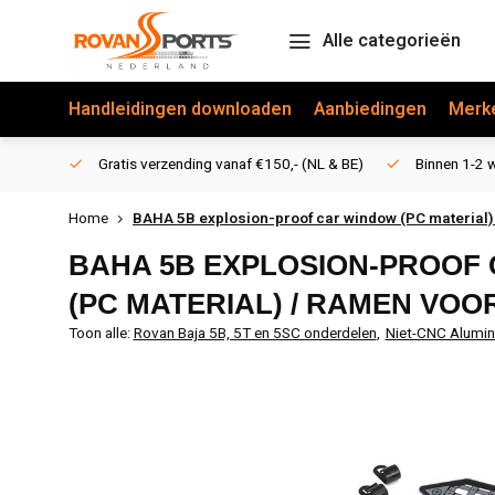
Alle categorieën
Handleidingen downloaden
Aanbiedingen
Merk
Gratis verzending vanaf €150,- (NL & BE)
Binnen 1-2 w
Home
BAHA 5B explosion-proof car window (PC material
BAHA 5B EXPLOSION-PROOF
(PC MATERIAL) / RAMEN VOO
Toon alle:
Rovan Baja 5B, 5T en 5SC onderdelen
,
Niet-CNC Alumi