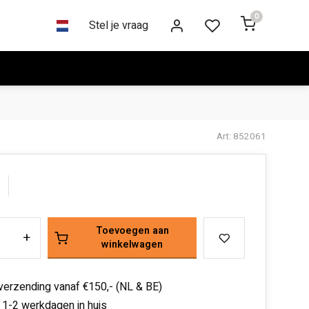
0
Stel je vraag
Art: 852061
Toevoegen aan
+
winkelwagen
 verzending vanaf €150,- (NL & BE)
 1-2 werkdagen in huis