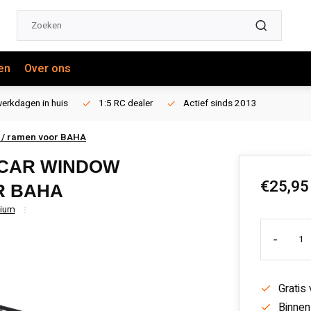
en
Over ons
erkdagen in huis
1:5 RC dealer
Actief sinds 2013
) / ramen voor BAHA
 CAR WINDOW
€25,95
R BAHA
nium
-
Gratis
Binnen