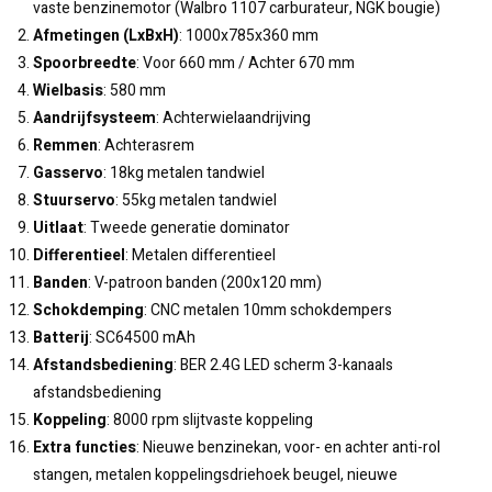
vaste benzinemotor (Walbro 1107 carburateur, NGK bougie)
Afmetingen (LxBxH)
: 1000x785x360 mm
Spoorbreedte
: Voor 660 mm / Achter 670 mm
Wielbasis
: 580 mm
Aandrijfsysteem
: Achterwielaandrijving
Remmen
: Achterasrem
Gasservo
: 18kg metalen tandwiel
Stuurservo
: 55kg metalen tandwiel
Uitlaat
: Tweede generatie dominator
Differentieel
: Metalen differentieel
Banden
: V-patroon banden (200x120 mm)
Schokdemping
: CNC metalen 10mm schokdempers
Batterij
: SC64500 mAh
Afstandsbediening
: BER 2.4G LED scherm 3-kanaals
afstandsbediening
Koppeling
: 8000 rpm slijtvaste koppeling
Extra functies
: Nieuwe benzinekan, voor- en achter anti-rol
stangen, metalen koppelingsdriehoek beugel, nieuwe