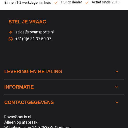
1:5 RC dealer
Actief sinds 2013
Binnen 1-2 werkdagen in huis
STEL JE VRAAG
sales@rovansports.nl
+31(0)6 31 37 50 07
LEVERING EN BETALING
INFORMATIE
CONTACTGEGEVENS
RovanSports.nl
Alleen op afspraak
Wilhelminaweg 14, 3253BW, Ouddorp