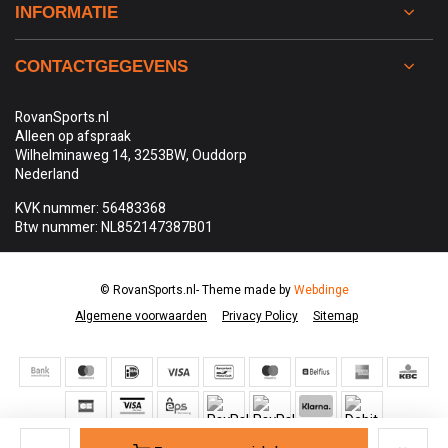
INFORMATIE
CONTACTGEGEVENS
RovanSports.nl
Alleen op afspraak
Wilhelminaweg 14, 3253BW, Ouddorp
Nederland
KVK nummer: 56483368
Btw nummer: NL852147387B01
© RovanSports.nl
- Theme made by
Webdinge
Algemene voorwaarden
Privacy Policy
Sitemap