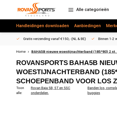
Alle categorieën
Handleidingen downloaden
Aanbiedingen
Merk
Gratis verzending vanaf €150,- (NL & BE)
Binnen 1-2 w
Home
BAHA5B nieuwe woestijnachterband (185*80) 2 st.
ROVANSPORTS
BAHA5B NIE
WOESTIJNACHTERBAND (185*80
SCHOEPENBAND VOOR LOS 
Toon
Rovan Baja 5B, 5T en 5SC
Banden los, comple
alle:
onderdelen
,
buggies