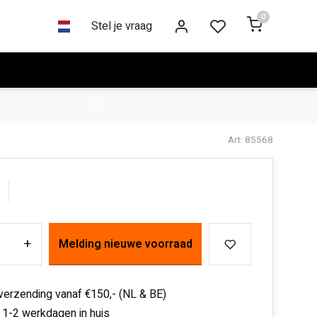
0
Stel je vraag
Art: 85568
+
Melding nieuwe voorraad
 verzending vanaf €150,- (NL & BE)
 1-2 werkdagen in huis