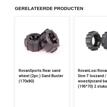
GERELATEERDE PRODUCTEN
RovanSports Rear sand
RovanLosi Rovan
wheel (2pc.) Sand Buster
5ive-T loszand /
(170x80)
woestijnzand b
(195*70) 2 stuks