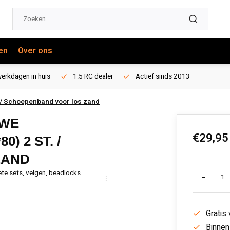
en
Over ons
erkdagen in huis
1:5 RC dealer
Actief sinds 2013
 / Schoepenband voor los zand
UWE
€29,95
) 2 ST. /
ZAND
te sets, velgen, beadlocks
-
Gratis
Binnen