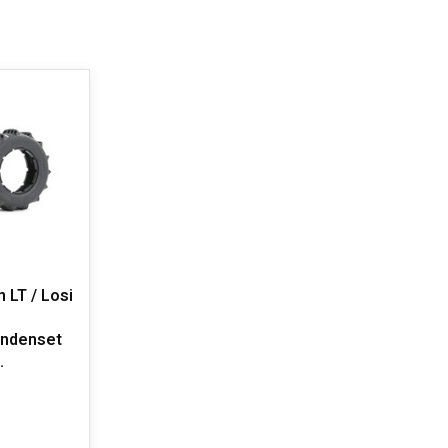
 LT / Losi
andenset
.