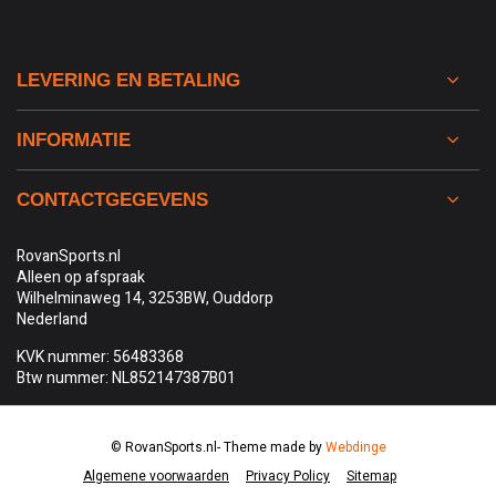
LEVERING EN BETALING
INFORMATIE
CONTACTGEGEVENS
RovanSports.nl
Alleen op afspraak
Wilhelminaweg 14, 3253BW, Ouddorp
Nederland
KVK nummer: 56483368
Btw nummer: NL852147387B01
© RovanSports.nl
- Theme made by
Webdinge
Algemene voorwaarden
Privacy Policy
Sitemap