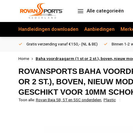
Alle categorieën
Handleidingen downloaden
Aanbiedingen
Merk
Gratis verzending vanaf €150,- (NL & BE)
Binnen 1-2 w
Home
Baha voordraagarm (1 st or 2 st.), boven, nieuw 
ROVANSPORTS
BAHA VOORD
OR 2 ST.), BOVEN, NIEUW MO
GESCHIKT VOOR 10MM SCH
Toon alle:
Rovan Baja 5B, 5T en 5SC onderdelen
,
Plastic