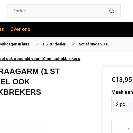
en
Over ons
erkdagen in huis
1:5 RC dealer
Actief sinds 2013
model ook geschikt voor 10mm schokbrekers
RAAGARM (1 ST
€13,95
DEL OOK
OKBREKERS
Maak een
2 pc.
-