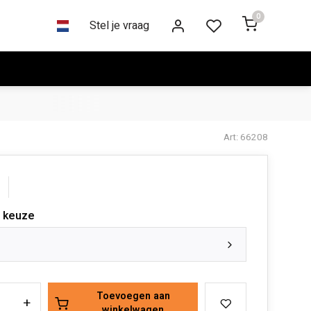
0
Stel je vraag
Art: 66208
 keuze
Toevoegen aan
+
winkelwagen