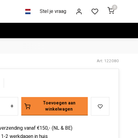
0
Stel je vraag
Art: 122080
Toevoegen aan
+
winkelwagen
 verzending vanaf €150,- (NL & BE)
 1-2 werkdagen in huis