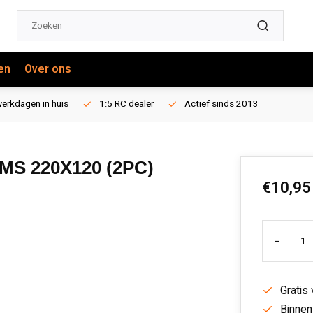
en
Over ons
erkdagen in huis
1:5 RC dealer
Actief sinds 2013
S 220X120 (2PC)
€10,95
-
Gratis
Binnen