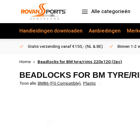
Alle categorieën
Handleidingen downloaden
Aanbiedingen
Merk
Gratis verzending vanaf €150,- (NL & BE)
Binnen 1-2 w
Home
Beadlocks for BM tyre/rims 220x120 (2pc)
BEADLOCKS FOR BM TYRE/RIM
Toon alle:
BM86 (FG Compatible)
,
Plastic