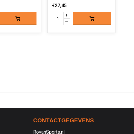
€27,45
€14
CONTACTGEGEVENS
RovanSports.nl