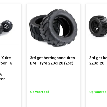
 X tire
3rd gnt herringbone tires.
3rd gnt he
voor FG
BMT Tyre 220x120 (2pc)
220x120
s,
een
Op voorraad
Op voorraa