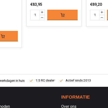
€83,95
€89,20
1:5 RC dealer
Actief sinds 2013
werkdagen in huis
INFORMATIE
hoden
Over ons