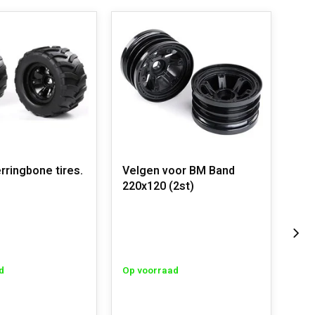
rringbone tires.
Velgen voor BM Band
Inn
220x120 (2st)
tyr
gre
d
Op voorraad
Op 