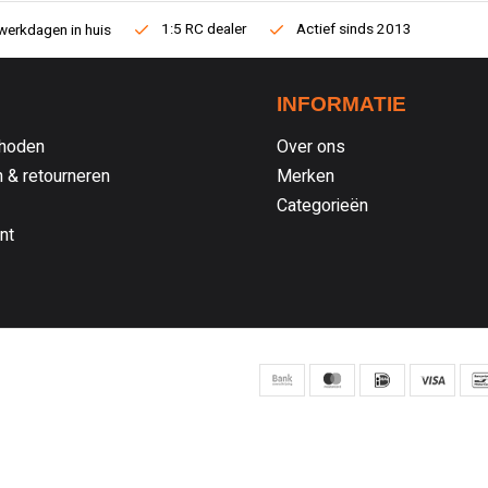
1:5 RC dealer
Actief sinds 2013
werkdagen in huis
INFORMATIE
hoden
Over ons
 & retourneren
Merken
Categorieën
nt