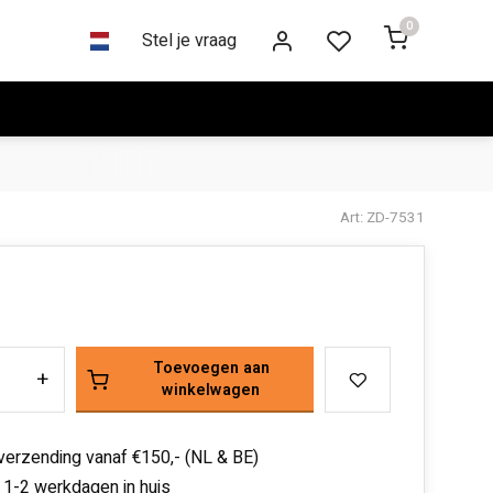
0
Stel je vraag
Art: ZD-7531
Toevoegen aan
+
winkelwagen
 verzending vanaf €150,- (NL & BE)
 1-2 werkdagen in huis