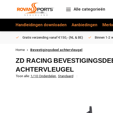
Alle categorieën
Handleidingen downloaden
Aanbiedingen
Merk
Gratis verzending vanaf €150,- (NL & BE)
Binnen 1-2 w
Home
Bevestigingsdeel achtervleugel
ZD RACING
BEVESTIGINGSDE
ACHTERVLEUGEL
Toon alle:
1/10 Onderdelen
,
Standaard