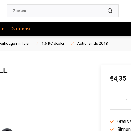
en
Over ons
erkdagen in huis
1:5 RC dealer
Actief sinds 2013
EL
€4,35
-
Gratis
Binnen