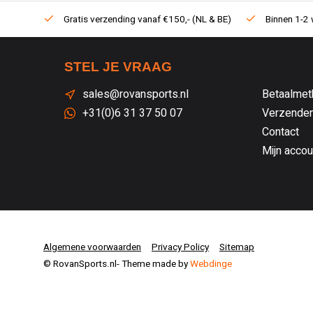
Gratis verzending vanaf €150,- (NL & BE)
Binnen 1-2 
STEL JE VRAAG
sales@rovansports.nl
Betaalmet
+31(0)6 31 37 50 07
Verzenden
Contact
Mijn accou
Algemene voorwaarden
Privacy Policy
Sitemap
© RovanSports.nl
- Theme made by
Webdinge