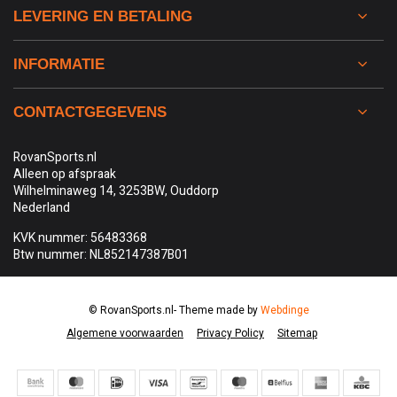
LEVERING EN BETALING
INFORMATIE
CONTACTGEGEVENS
RovanSports.nl
Alleen op afspraak
Wilhelminaweg 14, 3253BW, Ouddorp
Nederland
KVK nummer: 56483368
Btw nummer: NL852147387B01
© RovanSports.nl
- Theme made by
Webdinge
Algemene voorwaarden
Privacy Policy
Sitemap