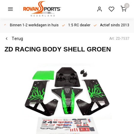
0
Binnen 1-2 werkdagen in huis
1:5 RC dealer
Actief sinds 2013
Terug
Art: ZD-7537
ZD RACING
BODY SHELL GROEN