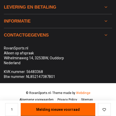
LEVERING EN BETALING
INFORMATIE
CONTACTGEGEVENS
RovanSports.nl
Alleen op afspraak
Wilhelminaweg 14, 3253BW, Ouddorp
Nederland
KVK nummer: 56483368
Btw nummer: NL852147387B01
© RovanSports.nl
- Theme made by
Webdinge
Algemene voorwaarden
Privacy Policy
Sitemap
Melding nieuwe voorraad