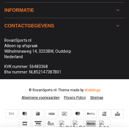
INFORMATIE
CONTACTGEGEVENS
RovanSports.nl
Alleen op afspraak
Wilhelminaweg 14, 3253BW, Ouddorp
Nederland
KVK nummer: 56483368
Btw nummer: NL852147387B01
© RovanSports.nl
- Theme made by
Webdinge
Algemene voorwaarden
Privacy Policy
Sitemap